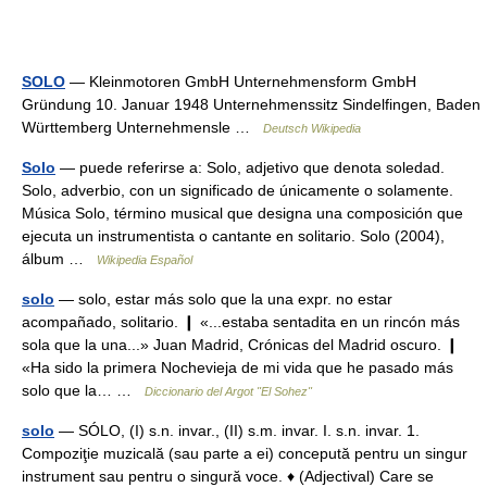
SOLO
— Kleinmotoren GmbH Unternehmensform GmbH
Gründung 10. Januar 1948 Unternehmenssitz Sindelfingen, Baden
Württemberg Unternehmensle …
Deutsch Wikipedia
Solo
— puede referirse a: Solo, adjetivo que denota soledad.
Solo, adverbio, con un significado de únicamente o solamente.
Música Solo, término musical que designa una composición que
ejecuta un instrumentista o cantante en solitario. Solo (2004),
álbum …
Wikipedia Español
solo
— solo, estar más solo que la una expr. no estar
acompañado, solitario. ❙ «...estaba sentadita en un rincón más
sola que la una...» Juan Madrid, Crónicas del Madrid oscuro. ❙
«Ha sido la primera Nochevieja de mi vida que he pasado más
solo que la… …
Diccionario del Argot "El Sohez"
solo
— SÓLO, (I) s.n. invar., (II) s.m. invar. I. s.n. invar. 1.
Compoziţie muzicală (sau parte a ei) concepută pentru un singur
instrument sau pentru o singură voce. ♦ (Adjectival) Care se