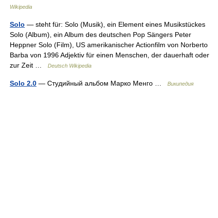
Wikipedia
Solo
— steht für: Solo (Musik), ein Element eines Musikstückes
Solo (Album), ein Album des deutschen Pop Sängers Peter
Heppner Solo (Film), US amerikanischer Actionfilm von Norberto
Barba von 1996 Adjektiv für einen Menschen, der dauerhaft oder
zur Zeit …
Deutsch Wikipedia
Solo 2.0
— Студийный альбом Марко Менго …
Википедия