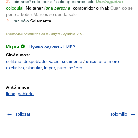
2.
_
pintarse* solo. por sí* solo. quedarse solo
Uso/registro:
coloquial.
No tener
(
una persona
)
competidor o rival:
Cuan do se
pone a beber Marcos se queda solo.
3.
_
tan sólo
Solamente.
Diccionario Salamanca de la Lengua Española
.
2015
.
Игры ⚽
Нужно сделать НИР?
Sinónimos
:
solitario
,
despoblado
,
vacío
,
solamente
/
único
,
uno
,
mero
,
exclusivo
,
singular
,
impar
,
puro
,
señero
Antónimos
:
lleno
,
poblado
sollozar
solomillo