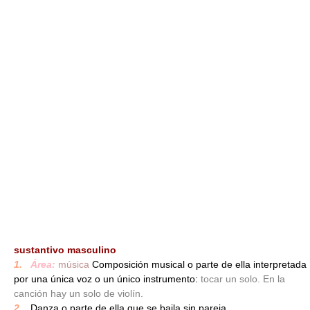
_
sustantivo masculino
1.
_
Área:
música
Composición musical o parte de ella interpretada
por una única voz o un único instrumento:
tocar un solo. En la
canción hay un solo de violín.
2.
_
Danza o parte de ella que se baila sin pareja.