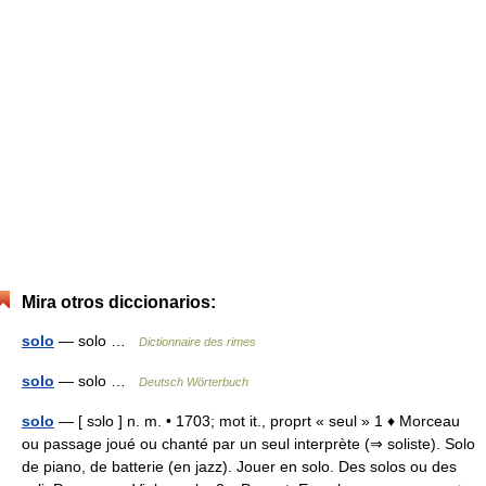
Mira otros diccionarios:
solo
— solo …
Dictionnaire des rimes
solo
— solo …
Deutsch Wörterbuch
solo
— [ sɔlo ] n. m. • 1703; mot it., proprt « seul » 1 ♦ Morceau
ou passage joué ou chanté par un seul interprète (⇒ soliste). Solo
de piano, de batterie (en jazz). Jouer en solo. Des solos ou des