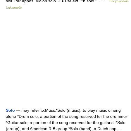
soli. Par appos. Violon solo. 2 ♦ Par ext. En solo :… …
Encyclopédie
Universelle
Solo
— may refer to:Music*Solo (music), to play music or sing
alone *Drum solo, a portion of the song reserved for the drummer
*Guitar solo, a portion of the song reserved for the guitarist *Solo
(group), and American R B group *Solo (band), a Dutch pop …